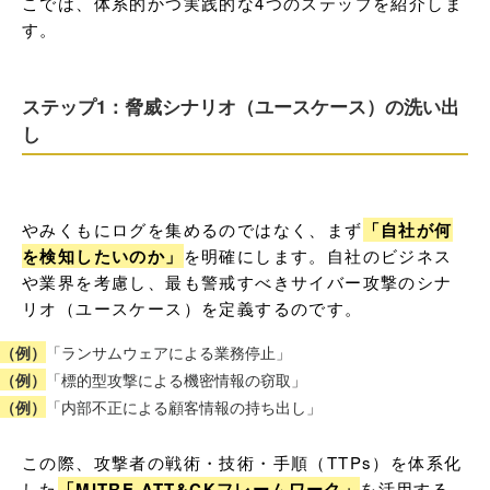
こでは、体系的かつ実践的な4つのステップを紹介しま
す。
ステップ1：脅威シナリオ（ユースケース）の洗い出
し
やみくもにログを集めるのではなく、まず
「自社が何
を検知したいのか」
を明確にします。自社のビジネス
や業界を考慮し、最も警戒すべきサイバー攻撃のシナ
リオ（ユースケース）を定義するのです。
（例）
「ランサムウェアによる業務停止」
（例）
「標的型攻撃による機密情報の窃取」
（例）
「内部不正による顧客情報の持ち出し」
この際、攻撃者の戦術・技術・手順（TTPs）を体系化
した
「MITRE ATT&CKフレームワーク」
を活用する