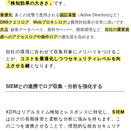
「検知効果の大きさ」
です。
最優先
: 多くの攻撃で悪用される
認証基盤
（Active Directoryなど）、
DNSクエリログ
、
Webプロキシログ
は費用対効果が非常に高いです。
次点
: 顧客データベース、基幹サーバー、開発環境など、
自社の重要資
産へのアクセスログや操作ログ
の優先度を高めます。
自社の環境に合わせて収集対象にメリハリをつけるこ
とが、
コストを最適化しつつセキュリティレベルを向
上させる鍵
となります。
SIEMとの連携でログ収集・分析を強化する
XDRはリアルタイム検知とレスポンスに特化し、
SIEM
はログの長期保管と柔軟な分析に強みを持ちます。こ
の二つを連携させることで、理想的な統合セキュリテ