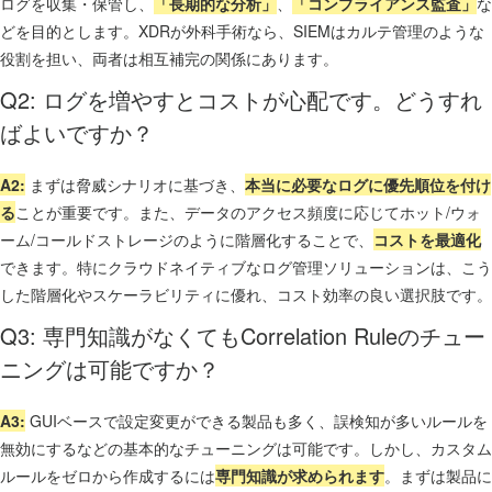
ログを収集・保管し、
「長期的な分析」
、
「コンプライアンス監査」
な
どを目的とします。XDRが外科手術なら、SIEMはカルテ管理のような
役割を担い、両者は相互補完の関係にあります。
Q2: ログを増やすとコストが心配です。どうすれ
ばよいですか？
A2:
まずは脅威シナリオに基づき、
本当に必要なログに優先順位を付け
る
ことが重要です。また、データのアクセス頻度に応じてホット/ウォ
ーム/コールドストレージのように階層化することで、
コストを最適化
できます。特にクラウドネイティブなログ管理ソリューションは、こう
した階層化やスケーラビリティに優れ、コスト効率の良い選択肢です。
Q3: 専門知識がなくてもCorrelation Ruleのチュー
ニングは可能ですか？
A3:
GUIベースで設定変更ができる製品も多く、誤検知が多いルールを
無効にするなどの基本的なチューニングは可能です。しかし、カスタム
ルールをゼロから作成するには
専門知識が求められます
。まずは製品に