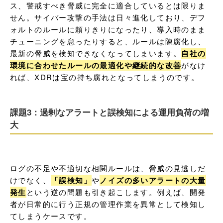
ス、警戒すべき脅威に完全に適合しているとは限りま
せん。サイバー攻撃の手法は日々進化しており、デフ
ォルトのルールに頼りきりになったり、導入時のまま
チューニングを怠ったりすると、ルールは陳腐化し、
最新の脅威を検知できなくなってしまいます。
自社の
環境に合わせたルールの最適化や継続的な改善
がなけ
れば、XDRは宝の持ち腐れとなってしまうのです。
課題3：過剰なアラートと誤検知による運用負荷の増
大
ログの不足や不適切な相関ルールは、脅威の見逃しだ
けでなく、
「誤検知」
や
ノイズの多いアラートの大量
発生
という逆の問題も引き起こします。例えば、開発
者が日常的に行う正規の管理作業を異常として検知し
てしまうケースです。