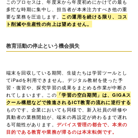
このプロセスは、年度末から年度初めにかけての最も
多忙な時期に集中し、担当者が本来注力すべき他の重
要な業務を圧迫します。
この運用を続ける限り、コス
ト削減や生産性の向上は望めません。
教育活動の停止という機会損失
端末を回収している期間、生徒たちは学習ツールとし
てiPadを利用できません。デジタル教材を使った予
習・復習や、探究学習の成果をまとめる作業が中断さ
れてしまいます。この
「学習の空白期間」は、GIGAス
クール構想などで推進されるICT教育の流れに逆行する
ものです。企業においても同様で、新入社員の研修や
異動者の業務開始が、端末の再設定が終わるまで遅れ
る可能性があります。
デバイス管理の都合で、本来の
目的である教育や業務が滞るのは本末転倒です。