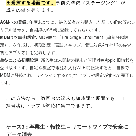
を発揮する場面です。
事前の準備（ステージング）が
成功の鍵を握ります。
ASMへの登録:
年度末までに、納入業者から購入した新しいiPad等のシ
リアル番号を、自組織のASMに登録してもらいます。
MDMでの事前設定:
MDM側で「Pre-Stage Enrollment（事前登録設
定）」を作成し、初期設定（言語スキップ、管理対象Apple IDの要求、
初期アプリ等）を定義します。
生徒による初期設定:
新入生は未開封の端末と管理対象Apple ID情報を
受け取ります。自宅や教室で電源を入れWi-Fiに接続すると、自動で
MDMに登録され、サインインするだけでアプリや設定がすべて完了し
ます。
この方法なら、数百台の端末も短時間で展開でき、IT
担当者はトラブル対応に集中できます。
ケース3：卒業生・転校生 – リモートワイプで安全に
データ消去