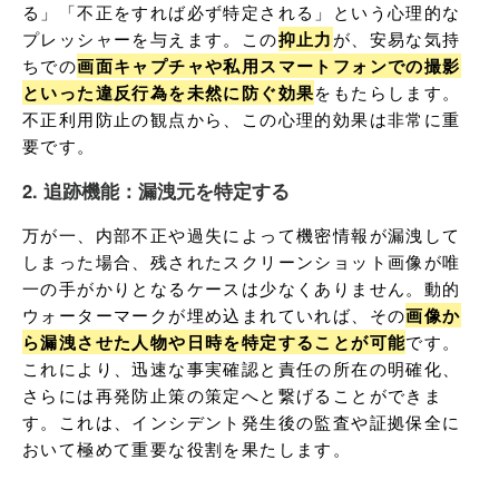
る」「不正をすれば必ず特定される」という心理的な
プレッシャーを与えます。この
抑止力
が、安易な気持
ちでの
画面キャプチャや私用スマートフォンでの撮影
といった違反行為を未然に防ぐ効果
をもたらします。
不正利用防止の観点から、この心理的効果は非常に重
要です。
2. 追跡機能：漏洩元を特定する
万が一、内部不正や過失によって機密情報が漏洩して
しまった場合、残されたスクリーンショット画像が唯
一の手がかりとなるケースは少なくありません。動的
ウォーターマークが埋め込まれていれば、その
画像か
ら漏洩させた人物や日時を特定することが可能
です。
これにより、迅速な事実確認と責任の所在の明確化、
さらには再発防止策の策定へと繋げることができま
す。これは、インシデント発生後の監査や証拠保全に
おいて極めて重要な役割を果たします。