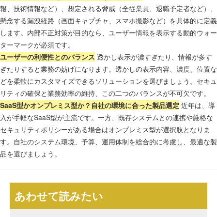
報、技術情報など）、想定される脅威（全従業員、退職予定者など）、
懸念する漏洩経路（画面キャプチャ、スマホ撮影など）を具体的に定義
します。内部不正対策が目的なら、ユーザー情報を表示する動的ウォー
ターマークが必須です。
ユーザーの利便性とのバランス
透かし表示が濃すぎたり、情報が多す
ぎたりすると業務の妨げになります。透かしの表示内容、濃度、位置な
どを柔軟にカスタマイズできるソリューションを選びましょう。セキュ
リティの確保と業務効率の維持、この二つのバランスが不可欠です。
SaaS型かオンプレミス型か？自社の環境に合った製品選定
近年は、導
入が手軽なSaaS型が主流です。一方、既存システムとの連携や厳格な
セキュリティポリシーがある場合はオンプレミス型が選択肢となりま
す。自社のシステム環境、予算、運用体制を総合的に考慮し、最適な製
品を選びましょう。
あわせて読みたい