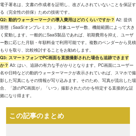
電子署名は、文書の作成者を証明し、改ざんされていないことを保証す
る（完全性の担保）ための技術です。
Q2: 動的ウォーターマークの導入費用はどのくらいですか？
A2: 提供
形態（SaaS/オンプレミス）、対象ユーザー数、機能範囲によって大き
く変動します。一般的にSaaS製品であれば、初期費用を抑え、ユーザ
ー数に応じた月額・年額料金で利用可能です。複数のベンダーから見積
もりを取り、比較検討することをお勧めします。
Q3: スマートフォンでPC画面を直接撮影された場合も追跡できます
か？
A3: はい、追跡の有力な手がかりとなります。PC画面にユーザー
名や日時などの動的ウォーターマークが表示されていれば、スマホで撮
影した写真にもその情報が写り込みます。そのため、写真が流出した場
合、「誰のPC画面が」「いつ」撮影されたのかを特定する直接的な証
拠になり得ます。
この記事のまとめ