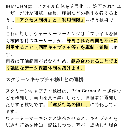
IRM/DRMは、ファイル自体を暗号化し、許可されたユ
ーザーだけが閲覧、編集、印刷などの操作を行えるよ
うに
「アクセス制御」と「利用制限」
を行う技術で
す。

これに対し、ウォーターマーキングは「ファイルを開
く権限を持つユーザー」が、
許可された画面を不正に
利用すること（画面キャプチャ等）を牽制・追跡
しま
す。

両者は守備範囲が異なるため、
組み合わせることでよ
り強固なデータ保護体制を築けます。
スクリーンキャプチャ検出との連携
スクリーンキャプチャ検出は、PrintScreenキー操作な
どを検知し、画面を真っ黒にしたり、管理者に通知し
たりする技術です。
「違反行為の阻止」
に特化してい
ます。

ウォーターマーキングと連携させると、キャプチャを
試みた行為を検知・記録しつつ、万が一成功した場合