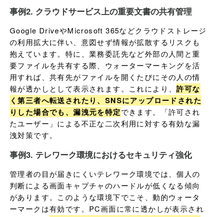
事例2. クラウドサービス上の重要文書の共有管理
Google DriveやMicrosoft 365などクラウドストレージ
の利用拡大に伴い、意図せず情報が拡散するリスクも
抱えています。特に、業務委託先など外部の人間と重
要ファイルを共有する際、ウォーターマーキングを活
用すれば、共有先がファイルを開くたびにその人の情
報が透かしとして表示されます。これにより、
許可な
く第三者へ転送されたり、SNSにアップロードされた
りした場合でも、漏洩元を特定
できます。「許可され
たユーザー」による不正な二次利用に対する有効な漏
洩対策です。
事例3. テレワーク環境におけるセキュリティ強化
管理者の目が届きにくいテレワーク環境では、個人の
判断による画面キャプチャのハードルが低くなる傾向
があります。このような環境下でこそ、動的ウォータ
ーマークは有効です。PC画面に常に透かしが表示され