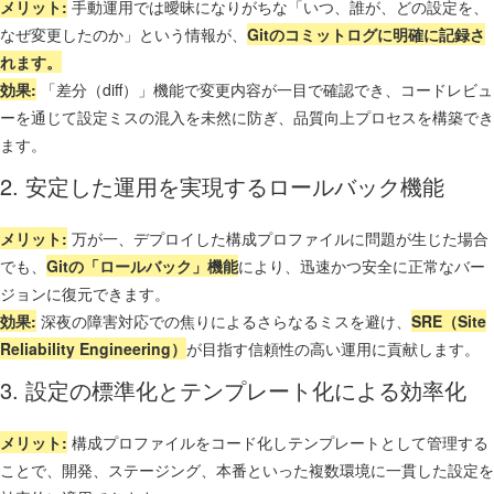
メリット:
手動運用では曖昧になりがちな「いつ、誰が、どの設定を、
なぜ変更したのか」という情報が、
Gitのコミットログに明確に記録さ
れます。
効果:
「差分（diff）」機能で変更内容が一目で確認でき、コードレビュ
ーを通じて設定ミスの混入を未然に防ぎ、品質向上プロセスを構築でき
ます。
2. 安定した運用を実現するロールバック機能
メリット:
万が一、デプロイした構成プロファイルに問題が生じた場合
でも、
Gitの「ロールバック」機能
により、迅速かつ安全に正常なバー
ジョンに復元できます。
効果:
深夜の障害対応での焦りによるさらなるミスを避け、
SRE（Site
Reliability Engineering）
が目指す信頼性の高い運用に貢献します。
3. 設定の標準化とテンプレート化による効率化
メリット:
構成プロファイルをコード化しテンプレートとして管理する
ことで、開発、ステージング、本番といった複数環境に一貫した設定を