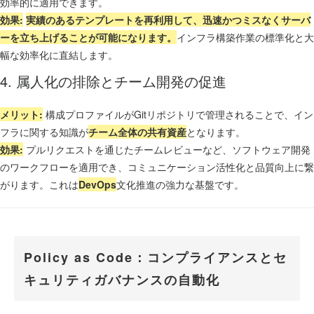
効率的に適用できます。
効果:
実績のあるテンプレートを再利用して、迅速かつミスなくサーバ
ーを立ち上げることが可能になります。
インフラ構築作業の標準化と大
幅な効率化に直結します。
4. 属人化の排除とチーム開発の促進
メリット:
構成プロファイルがGitリポジトリで管理されることで、イン
フラに関する知識が
チーム全体の共有資産
となります。
効果:
プルリクエストを通じたチームレビューなど、ソフトウェア開発
のワークフローを適用でき、コミュニケーション活性化と品質向上に繋
がります。これは
DevOps
文化推進の強力な基盤です。
Policy as Code：コンプライアンスとセ
キュリティガバナンスの自動化