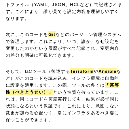
トファイル（YAML、JSON、HCLなど）で記述されま
す。これにより、誰が見ても設定内容を理解しやすく
なります。
次に、このコードを
Git
などのバージョン管理システム
で管理します。これにより、いつ、誰が、なぜ設定を
変更したのかという履歴がすべて記録され、変更内容
の差分も明確に可視化できます。
そして、IaCツール（後述する
Terraform
や
Ansible
な
ど）がこのコードを読み込み、インフラ環境に自動的
に設定を適用します。この際、ツールの多くは
「冪等
性（べきとうせい）」
という性質を持っています。こ
れは、同じコードを何度実行しても、結果が必ず同じ
状態になるという保証です。これにより、意図しない
変更が加わる心配なく、常にインフラをあるべき姿に
保つことができます。