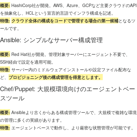
概要:
HashiCorp社が開発。AWS、Azure、GCPなど主要クラウドのAPI
を抽象化し、HCLという宣言的言語でインフラ構成を記述。
特徴:
クラウド全体の構成をコードで管理する場合の第一候補
となるツ
ールです。
Ansible: シンプルなサーバー構成管理
概要:
Red Hat社が開発。管理対象サーバーにエージェント不要で、
SSH経由で設定を適用可能。
特徴:
サーバー内のミドルウェアインストールや設定ファイル配布な
ど、
プロビジョニング後の構成管理を得意とします。
Chef/Puppet: 大規模環境向けのエージェントベー
スツール
概要:
Ansibleより古くからある構成管理ツールで、大規模で複雑な環境
の管理に多くの実績があります。
特徴:
エージェントベースで動作し、より厳密な状態管理が可能です。