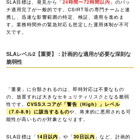
SLA目標は、発見から「
24時間〜72時間以内
」のパッ
チ適用完了が一般的です。CSIRT等の専門チームと連
携し、迅速な影響範囲の特定、検証、適用を進めま
す。業務時間外の緊急対応も想定した運用体制が不可
欠です。
SLAレベル2【重要】：計画的な適用が必要な深刻な
脆弱性
「重要」に分類されるのは、即時対応は不要なもの
の、放置すれば大きなセキュリティリスクとなる脆弱
性です。
CVSSスコアが「警告（High）」レベル
（7.0-8.9）に該当するもの
や、将来的に悪用される可
能性が高いものが対象となります。
SLA目標は「
14日以内
」や「
30日以内
」など、計画的