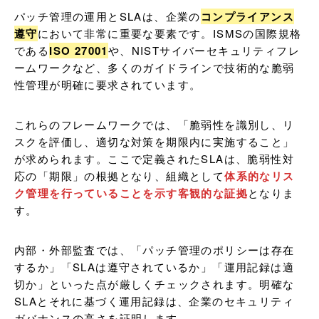
パッチ管理の運用とSLAは、企業の
コンプライアンス
遵守
において非常に重要な要素です。ISMSの国際規格
である
ISO 27001
や、NISTサイバーセキュリティフレ
ームワークなど、多くのガイドラインで技術的な脆弱
性管理が明確に要求されています。
これらのフレームワークでは、「脆弱性を識別し、リ
スクを評価し、適切な対策を期限内に実施すること」
が求められます。ここで定義されたSLAは、脆弱性対
応の「期限」の根拠となり、組織として
体系的なリス
ク管理を行っていることを示す客観的な証拠
となりま
す。
内部・外部監査では、「パッチ管理のポリシーは存在
するか」「SLAは遵守されているか」「運用記録は適
切か」といった点が厳しくチェックされます。明確な
SLAとそれに基づく運用記録は、企業のセキュリティ
ガバナンスの高さを証明します。