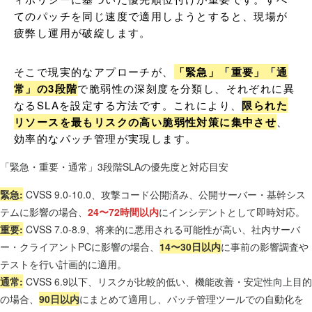
てのパッチを同じ速度で適用しようとすると、現場が
疲弊し運用が破綻します。
そこで現実的なアプローチが、
「緊急」「重要」「通
常」の3段階
で脆弱性の深刻度を分類し、それぞれに異
なるSLAを設定する方法です。これにより、
限られた
リソースを最もリスクの高い脆弱性対策に集中させ
、
効率的なパッチ管理が実現します。
「緊急・重要・通常」3段階SLAの優先度と対応目安
緊急:
CVSS 9.0-10.0、攻撃コード公開済み、公開サーバー・基幹シス
テムに影響の場合、
24〜72時間以内
にインシデントとして即時対応。
重要:
CVSS 7.0-8.9、将来的に悪用される可能性が高い、社内サーバ
ー・クライアントPCに影響の場合、
14〜30日以内
に事前の影響調査や
テストを行い計画的に適用。
通常:
CVSS 6.9以下、リスクが比較的低い、機能改善・安定性向上目的
の場合、
90日以内
にまとめて適用し、パッチ管理ツールでの自動化を