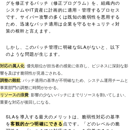
グを修正するパッチ（修正プログラム）を、組織内の
システムやIT資産に計画的に適用・管理するプロセス
です。サイバー攻撃の多くは既知の脆弱性を悪用する
ため、迅速なパッチ適用は企業を守るセキュリティ対
策の根幹と言えます。
しかし、このパッチ管理に明確なSLAがないと、以下
のような問題が生じます。
対応の属人化
: 優先順位が担当者の感覚に依存し、ビジネスに深刻な影
響を及ぼす脆弱性が見過ごされる。
調整の難航
: パッチ適用の基準が不明確なため、システム運用チームと
事業部門の調整に時間がかかる。
リソースの浪費
: 影響の少ないパッチにまでリソースを割いてしまい、
重要な対応が後回しになる。
SLAを導入する最大のメリットは、脆弱性対応の基準
を
客観的かつ明確にできる
点です。「どのレベルの脆