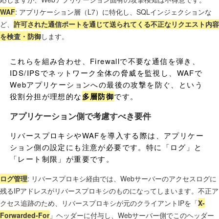
WAF
: アプリケーション層（L7）に特化し、SQLインジェクションな
ど、
許可された通信ポートを通じて送られてくる不正なリクエスト内容
を検査・防御
します。
これらを組み合わせ、Firewallで不要な通信を弾き、
IDS/IPSでネットワーク全体の脅威を監視し、WAFで
Webアプリケーションへの最後の攻撃を防ぐ、という
役割分担が理想的な
多層防御
です。
アプリケーション側で考慮すべき要件
リバースプロキシやWAFを導入する際は、アプリケー
ション側の設定にも注意が必要です。特に「ログ」と
「レート制限」が重要です。
ログ管理
: リバースプロキシ経由では、Webサーバーのアクセスログに
残るIPアドレスがリバースプロキシのものになってしまいます。不正ア
クセス追跡のため、リバースプロキシが元のクライアントIPを「
X-
Forwarded-For
」ヘッダーに付与し、Webサーバー側でこのヘッダー