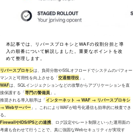
本記事では、リバースプロキシとWAFの役割分担と導
入の順番について解説しました。重要なポイントを改
めて整理します。
リバースプロキシ
は、負荷分散やSSLオフロードでシステムのパフォー
マンスと可用性を向上させる「
交通整理役
」。
WAF
は、SQLインジェクションなどの攻撃からアプリケーションを直
接保護する「
専門の警備員
」。
推奨される導入順序は「
インターネット → WAF → リバースプロキシ
→ Webサーバー
」。これによりWAFが暗号化通信も効率的に検査でき
る。
FirewallやIDS/IPSとの連携
、ログ設定やレート制限といった運用面の
考慮も合わせて行うことで、真に強固なWebセキュリティが実現す