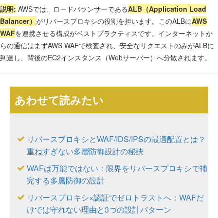
説明:
AWSでは、ロードバランサーである
ALB（Application Load
Balancer）
がリバースプロキシの役割を担います。このALBに
AWS
WAF
を連携させる構成がベストプラクティスです。インターネットか
らの通信はまずAWS WAFで検査され、安全なリクエストのみがALBに
到達し、背後のEC2インスタンス（Webサーバー）へ分散されます。
あわせて読みたい
リバースプロキシとWAF/IDS/IPSの最適配置とは？
重ねすぎない多層防御設計の秘訣
WAFは万能ではない：限界をリバースプロキシで補
完する多層防御の設計
リバースプロキシ×認証でゼロトラストへ：WAFだ
けでは守れない理由と3つの設計パターン