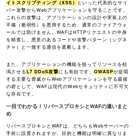
イトスクリプティング（XSS）
といった代表的なサイ
バー攻撃からWebアプリケーションを守ることです。
これらの攻撃は、アプリケーションの設計や実装上の
不備（脆弱性）を悪用するため、通常のファイアウォ
ールでは防げません。WAFはHTTPリクエストの中身
を精査し、悪意のあるコードや攻撃パターン（シグネ
チャ）と一致する通信を遮断します。
また、アプリケーションの機能を狙ってリソースを枯
渇させる
L7 DDoS攻撃
にも有効です。
OWASP
が提唱
する主要な脅威からWebアプリケーションを守る最後
の砦として、WAFは現代のWebセキュリティに不可欠
な存在です。
一目でわかる！リバースプロキシとWAFの違いまと
め
リバースプロキシとWAFは、どちらもWebサーバーの
手前に設置されますが、目的と機能は明確に異なりま