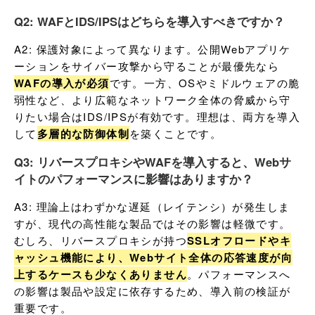
Q2: WAFとIDS/IPSはどちらを導入すべきですか？
A2: 保護対象によって異なります。公開Webアプリケ
ーションをサイバー攻撃から守ることが最優先なら
WAFの導入が必須
です。一方、OSやミドルウェアの脆
弱性など、より広範なネットワーク全体の脅威から守
りたい場合はIDS/IPSが有効です。理想は、両方を導入
して
多層的な防御体制
を築くことです。
Q3: リバースプロキシやWAFを導入すると、Webサ
イトのパフォーマンスに影響はありますか？
A3: 理論上はわずかな遅延（レイテンシ）が発生しま
すが、現代の高性能な製品ではその影響は軽微です。
むしろ、リバースプロキシが持つ
SSLオフロードやキ
ャッシュ機能により、Webサイト全体の応答速度が向
上するケースも少なくありません
。パフォーマンスへ
の影響は製品や設定に依存するため、導入前の検証が
重要です。