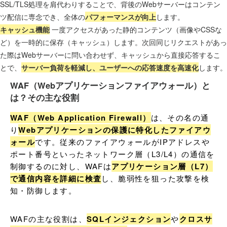
SSL/TLS処理を肩代わりすることで、背後のWebサーバーはコンテン
ツ配信に専念でき、全体の
パフォーマンスが向上
します。
キャッシュ機能
一度アクセスがあった静的コンテンツ（画像やCSSな
ど）を一時的に保存（キャッシュ）します。次回同じリクエストがあっ
た際はWebサーバーに問い合わせず、キャッシュから直接応答するこ
とで、
サーバー負荷を軽減し、ユーザーへの応答速度を高速化
します。
WAF（Webアプリケーションファイアウォール）と
は？その主な役割
WAF（Web Application Firewall）
は、その名の通
り
Webアプリケーションの保護に特化したファイアウ
ォール
です。従来のファイアウォールがIPアドレスや
ポート番号といったネットワーク層（L3/L4）の通信を
制御するのに対し、WAFは
アプリケーション層（L7）
で通信内容を詳細に検査
し、脆弱性を狙った攻撃を検
知・防御します。
WAFの主な役割は、
SQLインジェクション
や
クロスサ