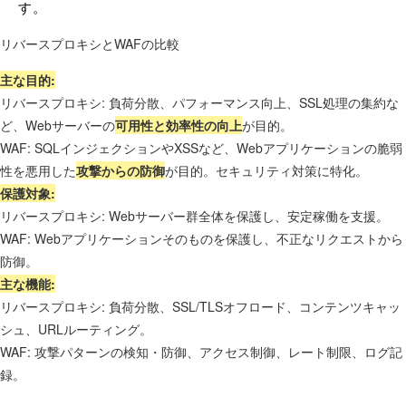
す。
リバースプロキシとWAFの比較
主な目的:
リバースプロキシ: 負荷分散、パフォーマンス向上、SSL処理の集約な
ど、Webサーバーの
可用性と効率性の向上
が目的。
WAF: SQLインジェクションやXSSなど、Webアプリケーションの脆弱
性を悪用した
攻撃からの防御
が目的。セキュリティ対策に特化。
保護対象:
リバースプロキシ: Webサーバー群全体を保護し、安定稼働を支援。
WAF: Webアプリケーションそのものを保護し、不正なリクエストから
防御。
主な機能:
リバースプロキシ: 負荷分散、SSL/TLSオフロード、コンテンツキャッ
シュ、URLルーティング。
WAF: 攻撃パターンの検知・防御、アクセス制御、レート制限、ログ記
録。