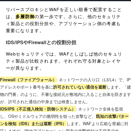
リバースプロキシとWAFを正しい順番で配置すること
は、
多層防御
の第一歩です。さらに、他のセキュリテ
ィ製品との役割分担や、アプリケーション側の考慮も
重要になります。
IDS/IPSやFirewallとの役割分担
Webセキュリティでは、WAFとしばしば他のセキュリ
ティ製品が比較されます。それぞれ守る対象とレイヤ
ーが異なります。
Firewall（ファイアウォール）
: ネットワークの入り口（L3/L4）で、IP
アドレスやポート番号を基に
許可されていない通信を遮断
します。「建
物の門番」のように、不審な接続元が敷地内に入ること自体を防ぎます
が、許可された通信の中身までは検査しません。
IDS/IPS（不正侵入検知・防御システム）
: ネットワーク全体を監視
し、OSやミドルウェアの脆弱性を狙った攻撃など、
既知の攻撃パター
ンを検知（IDS）または遮断（IPS）
します。WAFより広範な脅威に対
応しますが、Webアプリケーション固有の攻撃検知は不得意です。