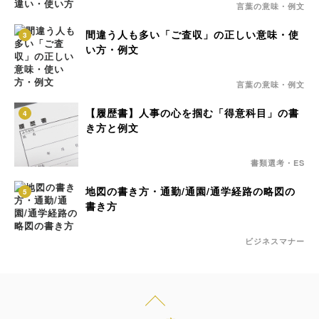
言葉の意味・例文
間違う人も多い「ご査収」の正しい意味・使
3
い方・例文
言葉の意味・例文
【履歴書】人事の心を掴む「得意科目」の書
4
き方と例文
書類選考・ES
地図の書き方・通勤/通園/通学経路の略図の
5
書き方
ビジネスマナー