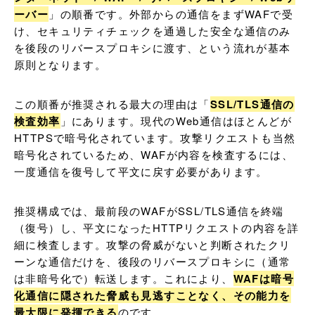
ーバー
」の順番です。外部からの通信をまずWAFで受
け、セキュリティチェックを通過した安全な通信のみ
を後段のリバースプロキシに渡す、という流れが基本
原則となります。
この順番が推奨される最大の理由は「
SSL/TLS通信の
検査効率
」にあります。現代のWeb通信はほとんどが
HTTPSで暗号化されています。攻撃リクエストも当然
暗号化されているため、WAFが内容を検査するには、
一度通信を復号して平文に戻す必要があります。
推奨構成では、最前段のWAFがSSL/TLS通信を終端
（復号）し、平文になったHTTPリクエストの内容を詳
細に検査します。攻撃の脅威がないと判断されたクリ
ーンな通信だけを、後段のリバースプロキシに（通常
は非暗号化で）転送します。これにより、
WAFは暗号
化通信に隠された脅威も見逃すことなく、その能力を
最大限に発揮できる
のです。