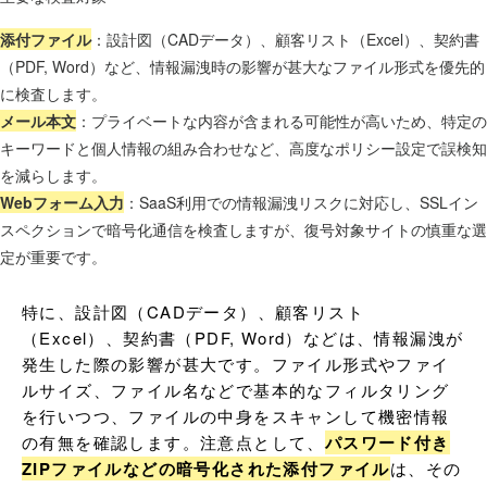
添付ファイル
：設計図（CADデータ）、顧客リスト（Excel）、契約書
（PDF, Word）など、情報漏洩時の影響が甚大なファイル形式を優先的
に検査します。
メール本文
：プライベートな内容が含まれる可能性が高いため、特定の
キーワードと個人情報の組み合わせなど、高度なポリシー設定で誤検知
を減らします。
Webフォーム入力
：SaaS利用での情報漏洩リスクに対応し、SSLイン
スペクションで暗号化通信を検査しますが、復号対象サイトの慎重な選
定が重要です。
特に、設計図（CADデータ）、顧客リスト
（Excel）、契約書（PDF, Word）などは、情報漏洩が
発生した際の影響が甚大です。ファイル形式やファイ
ルサイズ、ファイル名などで基本的なフィルタリング
を行いつつ、ファイルの中身をスキャンして機密情報
の有無を確認します。注意点として、
パスワード付き
ZIPファイルなどの暗号化された添付ファイル
は、その