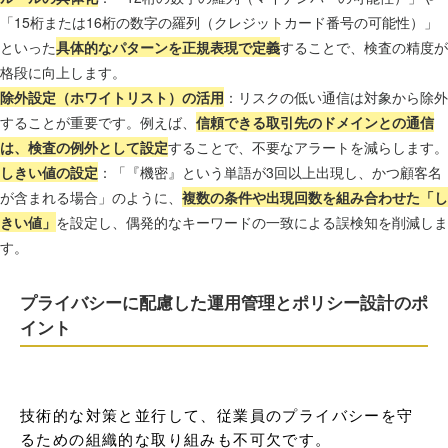
「15桁または16桁の数字の羅列（クレジットカード番号の可能性）」
といった
具体的なパターンを正規表現で定義
することで、検査の精度が
格段に向上します。
除外設定（ホワイトリスト）の活用
：リスクの低い通信は対象から除外
することが重要です。例えば、
信頼できる取引先のドメインとの通信
は、検査の例外として設定
することで、不要なアラートを減らします。
しきい値の設定
：「『機密』という単語が3回以上出現し、かつ顧客名
が含まれる場合」のように、
複数の条件や出現回数を組み合わせた「し
きい値」
を設定し、偶発的なキーワードの一致による誤検知を削減しま
す。
プライバシーに配慮した運用管理とポリシー設計のポ
イント
技術的な対策と並行して、従業員のプライバシーを守
るための組織的な取り組みも不可欠です。