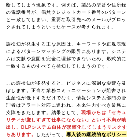
断してしまう現象です。例えば、製品の型番や住所録
の電話番号が、偶然クレジットカード番号のパターン
と一致してしまい、重要な取引先へのメールがブロッ
クされてしまうといったケースが考えられます。
誤検知が発生する主な原因は、キーワードや正規表現
によるパターンマッチングの限界にあります。システ
ムは文脈や意図を完全に理解できないため、形式的に
一致するものすべてを検知してしまうのです。
この誤検知が多発すると、ビジネスに深刻な影響を及
ぼします。正当な業務コミュニケーションが阻害され
生産性が低下するだけでなく、情報システム部門の管
理者はアラート対応に追われ、本来注力すべき業務に
支障をきたします。結果として、
現場からは「セキュ
リティが厳しすぎて仕事にならない」という不満が噴
出し、DLPシステム自体が形骸化してしまうリスクす
らあります。
したがって、
導入後の継続的なポリシー