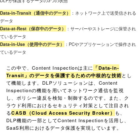
DLPが保護するデータの3つの状態
Data-in-Transit（通信中のデータ）
：ネットワーク上で送受信される
データ
Data-at-Rest（保存中のデータ）
：サーバーやストレージに保管され
ているデータ
Data-in-Use（使用中のデータ）
：PCやアプリケーションで操作され
ているデータ
この中で、Content Inspectionは主に
「Data-in-
Transit」のデータを保護するための中核的な技術
とし
て機能します。DLPソリューションは、Content 
Inspectionの機能を用いてネットワーク通信を監視
し、ポリシー違反を検知・制御するのです。また、ク
ラウド利用におけるセキュリティ対策として注目され
る
CASB（Cloud Access Security Broker）
も、
DLP機能の一部としてContent Inspectionを活用し、
SaaS利用におけるデータ保護を実現しています。