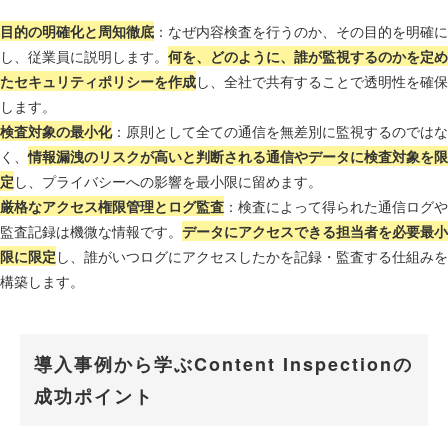
目的の明確化と周知徹底
：なぜ内容検査を行うのか、その目的を明確に
し、従業員に説明します。
何を、どのように、誰が監視するのかを定め
たセキュリティポリシーを作成
し、全社で共有することで透明性を確保
します。
検査対象の最小化
：原則として全ての通信を無差別に監視するのではな
く、
情報漏洩のリスクが高いと判断される通信やデータに検査対象を限
定
し、プライバシーへの影響を最小限に留めます。
厳格なアクセス権限管理とログ監査
：検査によって得られた通信ログや
監査記録は機微な情報です。
データにアクセスできる担当者を必要最小
限に限定
し、誰がいつログにアクセスしたかを記録・監査する仕組みを
構築します。
導入事例から学ぶContent Inspectionの
成功ポイント