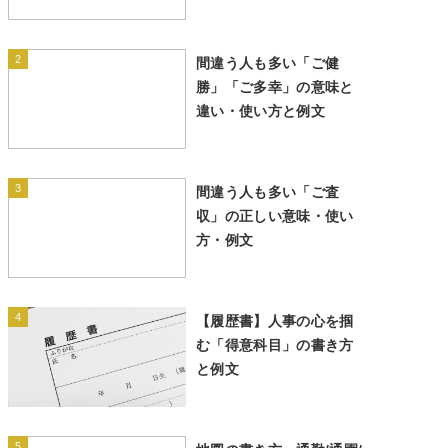
2
間違う人も多い「ご健
勝」「ご多幸」の意味と
違い・使い方と例文
3
間違う人も多い「ご査
収」の正しい意味・使い
方・例文
4
【履歴書】人事の心を掴
む「得意科目」の書き方
と例文
5