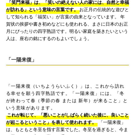
「笑門来福」は、「笑いの絶えない人の家には、自然と幸福
が訪れる」という意味の言葉です。
お正月の伝統的な遊びと
して知られる「福笑い」が言葉の由来となっています。 年
賀状の挨拶や書き初めなどにも使われる、まさに日本のお正
月にぴったりの四字熟語です。明るい家庭を築きたいという
人は、座右の銘にするのもよいでしょう。
「一陽来復」
「一陽来復（いちようらいふく）」は、これから訪れ
る幸せを願う四字熟語です。「一陽来復」には、「冬
が終わって春（季節の春 または 新年）が来ること」と
いう意味があります。
これが転じて、「悪いことがしばらく続いた後に、良いこと
が起こるということ」を表して使われます。
「一陽来復」
は、もともと冬至を指す言葉でした。冬至を過ぎると、今ま