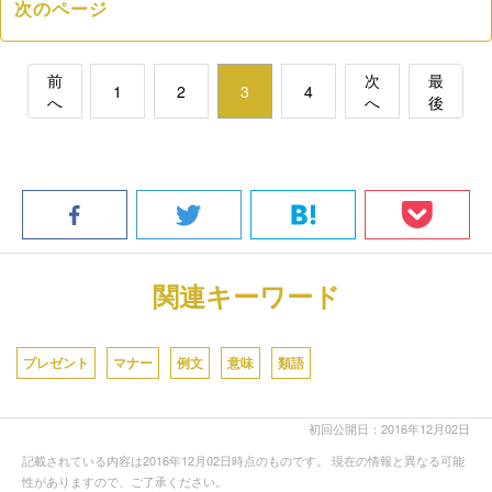
次のページ
前
次
最
1
2
3
4
へ
へ
後
関連キーワード
プレゼント
マナー
例文
意味
類語
初回公開日：2016年12月02日
記載されている内容は2016年12月02日時点のものです。 現在の情報と異なる可能
性がありますので、ご了承ください。