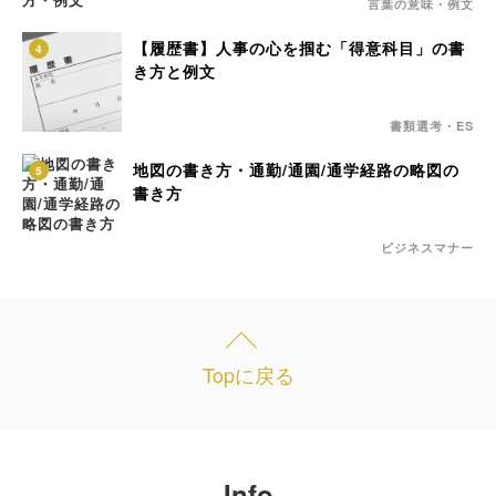
言葉の意味・例文
【履歴書】人事の心を掴む「得意科目」の書
4
き方と例文
書類選考・ES
地図の書き方・通勤/通園/通学経路の略図の
5
書き方
ビジネスマナー
Topに戻る
Info