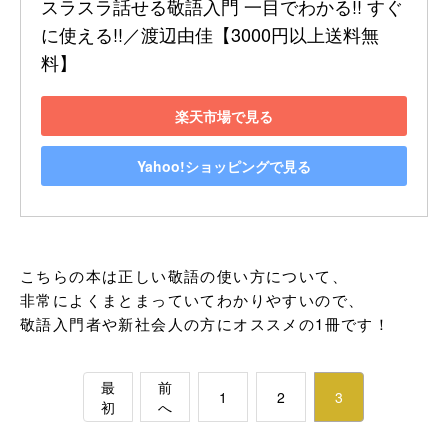
スラスラ話せる敬語入門 一目でわかる!! すぐ
に使える!!／渡辺由佳【3000円以上送料無
料】
楽天市場で見る
Yahoo!ショッピングで見る
こちらの本は正しい敬語の使い方について、

非常によくまとまっていてわかりやすいので、

敬語入門者や新社会人の方にオススメの1冊です！
最
前
1
2
3
初
へ