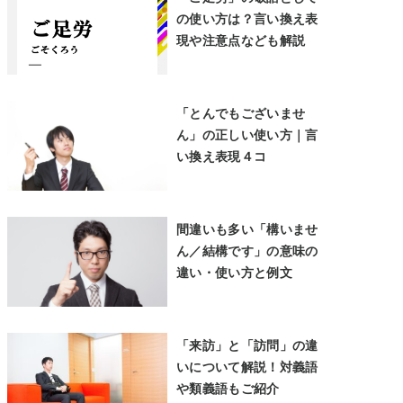
の使い方は？言い換え表
現や注意点なども解説
「とんでもございませ
ん」の正しい使い方｜言
い換え表現４コ
間違いも多い「構いませ
ん／結構です」の意味の
違い・使い方と例文
「来訪」と「訪問」の違
いについて解説！対義語
や類義語もご紹介