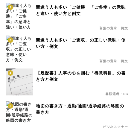
間違う人も多い「ご健勝」「ご多幸」の意味
2
と違い・使い方と例文
言葉の意味・例文
間違う人も多い「ご査収」の正しい意味・使
3
い方・例文
言葉の意味・例文
【履歴書】人事の心を掴む「得意科目」の書
4
き方と例文
書類選考・ES
地図の書き方・通勤/通園/通学経路の略図の
5
書き方
ビジネスマナー