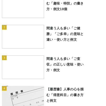
む「趣味・特技」の書き
方・例文18個
2
間違う人も多い「ご健
勝」「ご多幸」の意味と
違い・使い方と例文
3
間違う人も多い「ご査
収」の正しい意味・使い
方・例文
4
【履歴書】人事の心を掴
む「得意科目」の書き方
と例文