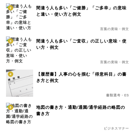
間違う人も多い「ご健勝」「ご多幸」の意味
2
と違い・使い方と例文
言葉の意味・例文
間違う人も多い「ご査収」の正しい意味・使
3
い方・例文
言葉の意味・例文
【履歴書】人事の心を掴む「得意科目」の書
4
き方と例文
書類選考・ES
地図の書き方・通勤/通園/通学経路の略図の
5
書き方
ビジネスマナー