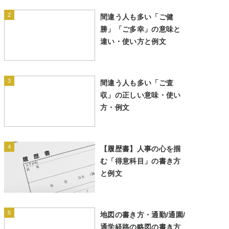
2
間違う人も多い「ご健
勝」「ご多幸」の意味と
違い・使い方と例文
3
間違う人も多い「ご査
収」の正しい意味・使い
方・例文
4
【履歴書】人事の心を掴
む「得意科目」の書き方
と例文
5
地図の書き方・通勤/通園/
通学経路の略図の書き方