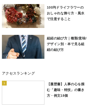
100均ドライフラワーの
おしゃれな飾り方・風水
で注意すること
組紐の結び方｜種類/意味/
デザイン別・本で見る組
紐の結び方
アクセスランキング
1
【履歴書】人事の心を掴
む「趣味・特技」の書き
方・例文18個