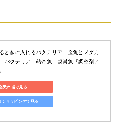
るときに入れるバクテリア　金魚とメダカ
mL　バクテリア　熱帯魚　観賞魚『調整剤／
』
楽天市場で見る
oo!ショッピングで見る