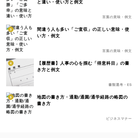
と違い・使い方と例文
言葉の意味・例文
間違う人も多い「ご査収」の正しい意味・使
3
い方・例文
言葉の意味・例文
【履歴書】人事の心を掴む「得意科目」の書
4
き方と例文
書類選考・ES
地図の書き方・通勤/通園/通学経路の略図の
5
書き方
ビジネスマナー