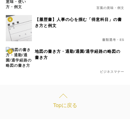
言葉の意味・例文
【履歴書】人事の心を掴む「得意科目」の書
4
き方と例文
書類選考・ES
地図の書き方・通勤/通園/通学経路の略図の
5
書き方
ビジネスマナー
Topに戻る