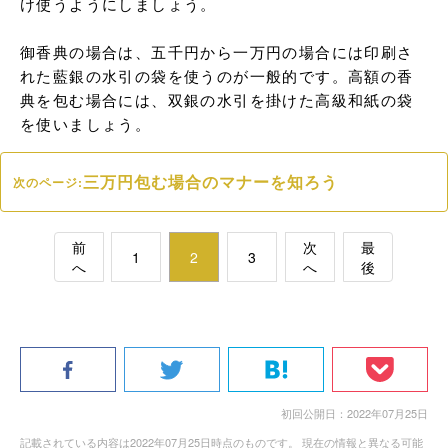
け使うようにしましょう。

御香典の場合は、五千円から一万円の場合には印刷さ
れた藍銀の水引の袋を使うのが一般的です。高額の香
典を包む場合には、双銀の水引を掛けた高級和紙の袋
を使いましょう。
三万円包む場合のマナーを知ろう
次のページ:
前
次
最
1
2
3
へ
へ
後
初回公開日：2022年07月25日
記載されている内容は2022年07月25日時点のものです。 現在の情報と異なる可能