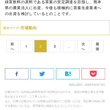
緑茶飲料の原料である茶葉の安定調達を目指し、熊本
県の農業法人に出資。今後も積極的に茶葉生産業者へ
の出資を検討しているとのことです。
市場動向
次のページ:
前
次
最
1
2
3
...
へ
へ
後
初回公開日：2025年02月13日
記載されている内容は2025年02月13日時点のものです。 現在の情報と異なる可能
性がありますので、ご了承ください。
また、記事に記載されている情報は自己責任でご活用いただき、本記事の内容に関
する事項については、 専門家等に相談するようにしてください。