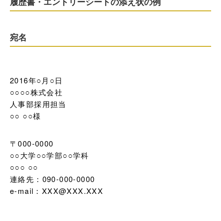
履歴書・エントリーシートの添え状の例
宛名
2016年○月○日

○○○○株式会社

人事部採用担当

○○ ○○様
〒000-0000

○○大学○○学部○○学科

○○○ ○○

連絡先：090-000-0000

e-mail：XXX@XXX.XXX