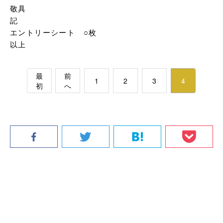
敬具

記

エントリーシート　○枚

以上
最
前
1
2
3
4
初
へ