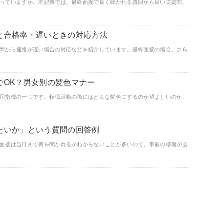
っていますか。本記事では、最終面接で良く聞かれる質問から良い逆質問、
と合格率・遅いときの対応方法
間から連絡が遅い場合の対応などを紹介しています。最終面接の場合、さら
でOK？男女別の髪色マナー
用指標の一つです。転職活動の際にはどんな髪色にするのが望ましいのか。
たいか」という質問の回答例
面接は当日まで何を聞かれるかわからないことが多いので、事前の準備が必