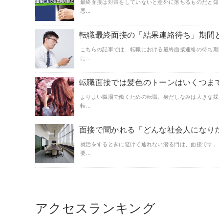
最終面接は対策をしていないと意外に落ちるものだと知
悪...
転職最終面接の「結果連絡待ち」期間
こちらの記事では、転職における最終面接連絡の待ち期
に...
転職面接では髪色のトーンはいくつま
よりよい職場で働くための転職。身だしなみは大きな採
転...
面接で聞かれる「どんな社会人になり
就活をするときに避けて通れない潜る門は、面接です。
要...
アクセスランキング