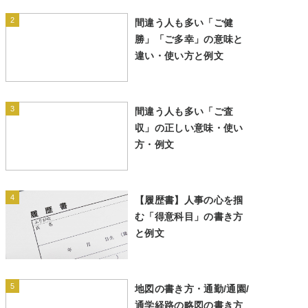
2
間違う人も多い「ご健
勝」「ご多幸」の意味と
違い・使い方と例文
3
間違う人も多い「ご査
収」の正しい意味・使い
方・例文
4
【履歴書】人事の心を掴
む「得意科目」の書き方
と例文
5
地図の書き方・通勤/通園/
通学経路の略図の書き方