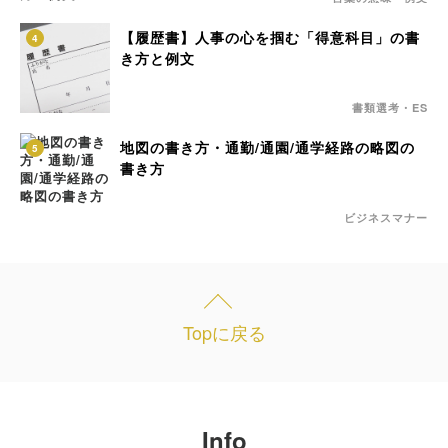
【履歴書】人事の心を掴む「得意科目」の書
4
き方と例文
書類選考・ES
地図の書き方・通勤/通園/通学経路の略図の
5
書き方
ビジネスマナー
Topに戻る
Info