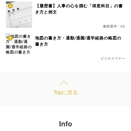
【履歴書】人事の心を掴む「得意科目」の書
4
き方と例文
書類選考・ES
地図の書き方・通勤/通園/通学経路の略図の
5
書き方
ビジネスマナー
Topに戻る
Info