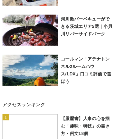
河川敷バーベキューがで
きる茨城エリア5選｜小貝
川リバーサイドパーク
コールマン「アテナトン
ネル2ルームハウ
ス/LDX」口コミ評価で選
ぼう
アクセスランキング
1
【履歴書】人事の心を掴
む「趣味・特技」の書き
方・例文18個