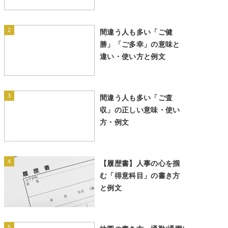
2
間違う人も多い「ご健
勝」「ご多幸」の意味と
違い・使い方と例文
3
間違う人も多い「ご査
収」の正しい意味・使い
方・例文
4
【履歴書】人事の心を掴
む「得意科目」の書き方
と例文
5