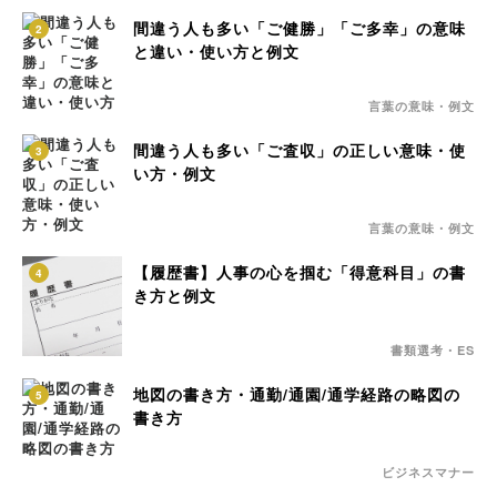
間違う人も多い「ご健勝」「ご多幸」の意味
2
と違い・使い方と例文
言葉の意味・例文
間違う人も多い「ご査収」の正しい意味・使
3
い方・例文
言葉の意味・例文
【履歴書】人事の心を掴む「得意科目」の書
4
き方と例文
書類選考・ES
地図の書き方・通勤/通園/通学経路の略図の
5
書き方
ビジネスマナー