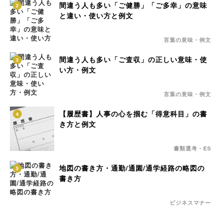
間違う人も多い「ご健勝」「ご多幸」の意味
2
と違い・使い方と例文
言葉の意味・例文
間違う人も多い「ご査収」の正しい意味・使
3
い方・例文
言葉の意味・例文
【履歴書】人事の心を掴む「得意科目」の書
4
き方と例文
書類選考・ES
地図の書き方・通勤/通園/通学経路の略図の
5
書き方
ビジネスマナー