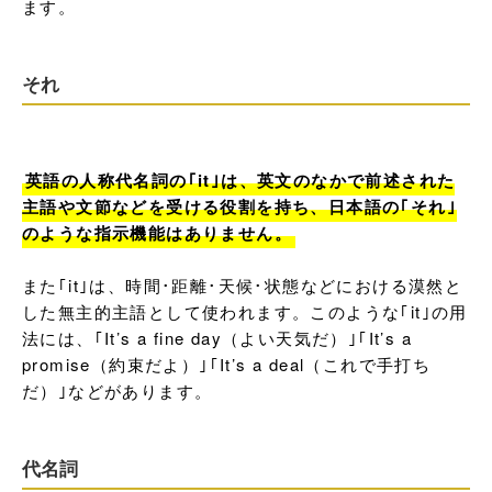
ます。
それ
英語の人称代名詞の｢it｣は、英文のなかで前述された
主語や文節などを受ける役割を持ち、日本語の｢それ｣
のような指示機能はありません。
また｢it｣は、時間･距離･天候･状態などにおける漠然と
した無主的主語として使われます。このような｢it｣の用
法には、｢It’s a fine day（よい天気だ）｣｢It’s a 
promise（約束だよ）｣｢It’s a deal（これで手打ち
だ）｣などがあります。
代名詞