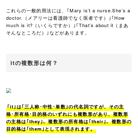
これらの一般的用法には、｢Mary is’t a nurse.She’s a 
doctor.（メアリーは看護師でなく医者です）｣｢How 
much is it?（いくらですか）｣｢That’s about it（まあ
そんなところだ）｣などがあります。
itの複数形は何？
｢it｣は｢三人称･中性･単数｣の代名詞ですが、その主
格･所有格･目的格のいずれにも複数形があり、複数形
の主格は｢they｣、複数形の所有格は｢their｣、複数形の
目的格は｢them｣として表現されます。