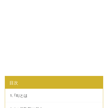
目次
1. ｢it｣とは