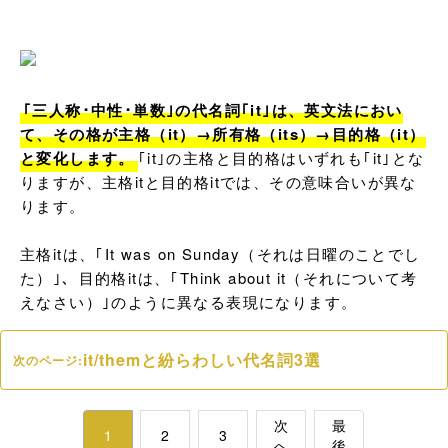
｢三人称･中性･単数｣の代名詞｢it｣は、英文法におい
て、その格が主格（it）→所有格（its）→目的格（it）
と変化します。
｢it｣の主格と目的格はいずれも｢it｣とな
りますが、主格itと目的格itでは、その意味合いが異な
ります。

主格itは、｢It was on Sunday（それは日曜のことでし
た）｣、目的格itは、｢Think about it（それについて考
えなさい）｣のように異なる表現になります。
it/themと紛らわしい代名詞3選
次のページ:
次
最
1
2
3
へ
後