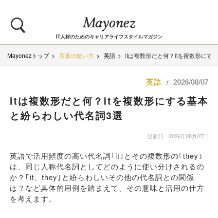
IT人材のためのキャリアライフスタイルマガジン
Mayonezトップ
言葉の使い方
英語
itは複数形だと何？itを複数形に
英語
2026/08/07
/
itは複数形だと何？itを複数形にする基本
と紛らわしい代名詞3選
更新日：2026年08月07日
英語で活用頻度の高い代名詞｢it｣とその複数形の｢they｣
は、同じ人称代名詞としてどのように使い分けされるの
か？｢it、they｣と紛らわしいその他の代名詞との関係
は？など具体的用例を踏まえて、その意味と活用の仕方
を考えます。