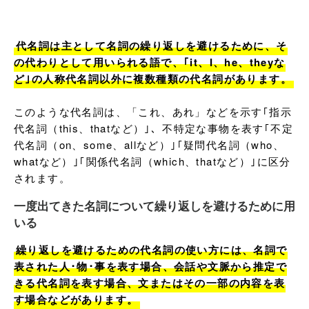
代名詞は主として名詞の繰り返しを避けるために、そ
の代わりとして用いられる語で、｢it、I、he、theyな
ど｣の人称代名詞以外に複数種類の代名詞があります。
このような代名詞は、「これ、あれ」などを示す｢指示
代名詞（this、thatなど）｣、不特定な事物を表す｢不定
代名詞（on、some、allなど）｣｢疑問代名詞（who、
whatなど）｣｢関係代名詞（which、thatなど）｣に区分
されます。
一度出てきた名詞について繰り返しを避けるために用
いる
繰り返しを避けるための代名詞の使い方には、名詞で
表された人･物･事を表す場合、会話や文脈から推定で
きる代名詞を表す場合、文またはその一部の内容を表
す場合などがあります。