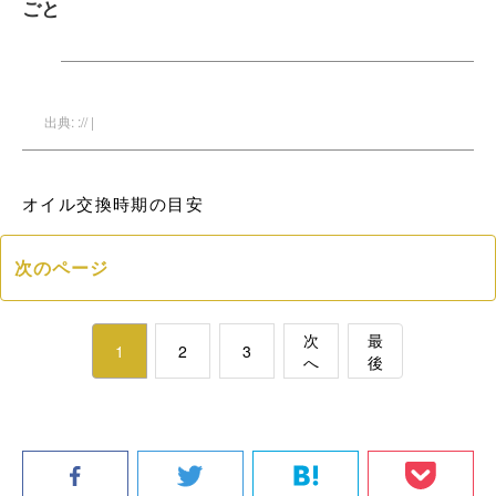
ごと
出典: :// |
オイル交換時期の目安
次のページ
次
最
1
2
3
へ
後