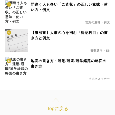
間違う人も多い「ご査収」の正しい意味・使
3
い方・例文
言葉の意味・例文
【履歴書】人事の心を掴む「得意科目」の書
4
き方と例文
書類選考・ES
地図の書き方・通勤/通園/通学経路の略図の
5
書き方
ビジネスマナー
Topに戻る