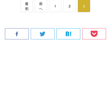
最
前
1
2
3
初
へ