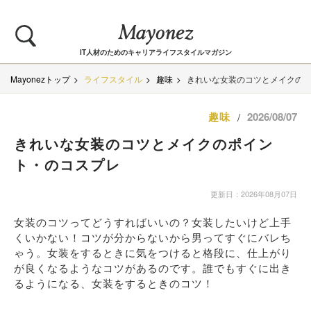
IT人材のためのキャリアライフスタイルマガジン
Mayonezトップ
ライフスタイル
趣味
きれいな女装のコツとメイクの
趣味
2026/08/07
/
きれいな女装のコツとメイクのポイン
ト・のコスプレ
更新日：2026年08月07日
女装のコツってどうすればいいの？女装したいけど上手
くいかない！コツが分からないから男ってすぐにバレち
ゃう。女装をするときに気をつけると格段に、仕上がり
が良くなるようなコツがあるのです。誰でもすぐに出き
るようになる、女装をするときのコツ！