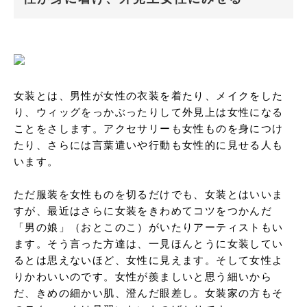
女装とは、男性が女性の衣装を着たり、メイクをした
り、ウィッグをっかぶったりして外見上は女性になる
ことをさします。アクセサリーも女性ものを身につけ
たり、さらには言葉遣いや行動も女性的に見せる人も
います。

ただ服装を女性ものを切るだけでも、女装とはいいま
すが、最近はさらに女装をきわめてコツをつかんだ
「男の娘」（おとこのこ）がいたりアーティストもい
ます。そう言った方達は、一見ほんとうに女装してい
るとは思えないほど、女性に見えます。そして女性よ
りかわいいのです。女性が羨ましいと思う細いから
だ、きめの細かい肌、澄んだ眼差し。女装家の方もそ