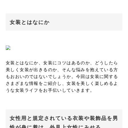
女装とはなにか
女装とはなにか、女装にコツはあるのか、どうしたら
美しく女装が出きるのか、そんな悩みを抱えている方
もおおいのではないでしょうか。今回は女装に関する
さまざまな情報をご紹介し、女装を美しく楽しめるよ
うな女装ライフをお手伝いしていきます。
女性用と規定されている衣装や装飾品を男
性が身に着け、外見上女性にみせる